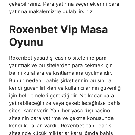
çekebilirsiniz. Para yatırma seçeneklerini para
yatırma makalemizde bulabilirsiniz.
Roxenbet Vip Masa
Oyunu
Roxenbet yasadışı casino sitelerine para
yatırmak ve bu sitelerden para çekmek için
belirli kurallara ve kısıtlamalara uyulmalıdır.
Bunun nedeni, bahis şirketlerinin bu sınırları
kendi güvenilirlikleri ve kullanıcılarının güvenliği
için belirlemeleri gerektiğidir. Ne kadar para
yatırabileceğinize veya çekebileceğinize bahis
sitesi karar verir. Yani her yasa dışı casino
sitesinin para yatırma ve çekme konusunda
kendi kuralları vardır. Roxenbet canlı bahis
sitesinde küçük miktarlar karşılığında bahis