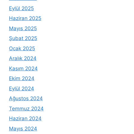
Eylül 2025
Haziran 2025
Mayıs 2025
Şubat 2025
Ocak 2025
Aralık 2024
Kasım 2024
Ekim 2024
Eylül 2024
Ağustos 2024
Temmuz 2024
Haziran 2024
Mayıs 2024