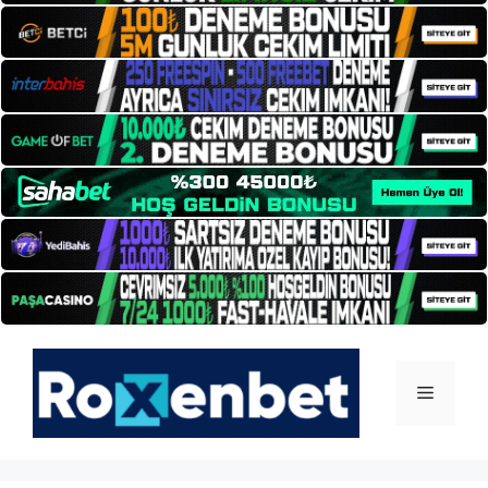
İçeriğe
atla
Menü