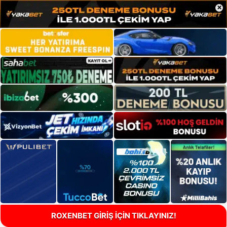
×
ROXENBET GİRİŞ İÇİN TIKLAYINIZ!