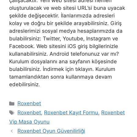
çalışacaktır. Yeni web sitesi adresi hemen
oluşturulacak ve web sitesi URL’si buna uyacak
şekilde değişecektir. İlanlarımızda adresleri
kolay ve doğru bir şekilde arayabilirsiniz. Giriş
adreslerimizi sosyal medya hesaplarımızda da
bulabilirsiniz: Twitter, Youtube, Instagram ve
Facebook. Web sitesini iOS giriş bilgilerinizle
kullanabilirsiniz. Android telefonunuz var mı?
Kurulum dosyalarını ana sayfanın köşesinde
bulabilirsiniz. İndirmek için tıklayın. Kurulum
tamamlandıktan sonra kullanmaya devam
edebilirsiniz.
Kategoriler
Roxenbet
Etiketler
Roxenbet
,
Roxenbet Kayıt Formu
,
Roxenbet
Vip Masa Oyunu
Roxenbet Oyun Güvenilirliği