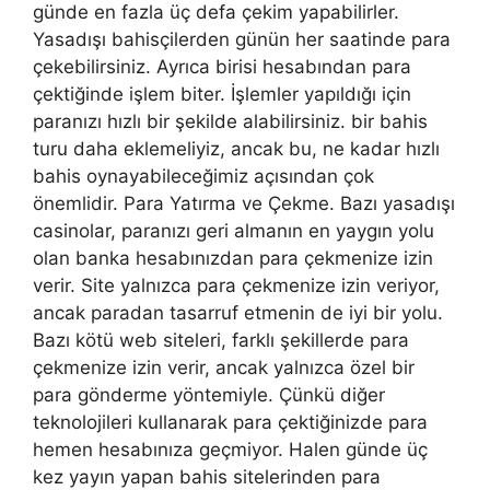
günde en fazla üç defa çekim yapabilirler.
Yasadışı bahisçilerden günün her saatinde para
çekebilirsiniz. Ayrıca birisi hesabından para
çektiğinde işlem biter. İşlemler yapıldığı için
paranızı hızlı bir şekilde alabilirsiniz. bir bahis
turu daha eklemeliyiz, ancak bu, ne kadar hızlı
bahis oynayabileceğimiz açısından çok
önemlidir. Para Yatırma ve Çekme. Bazı yasadışı
casinolar, paranızı geri almanın en yaygın yolu
olan banka hesabınızdan para çekmenize izin
verir. Site yalnızca para çekmenize izin veriyor,
ancak paradan tasarruf etmenin de iyi bir yolu.
Bazı kötü web siteleri, farklı şekillerde para
çekmenize izin verir, ancak yalnızca özel bir
para gönderme yöntemiyle. Çünkü diğer
teknolojileri kullanarak para çektiğinizde para
hemen hesabınıza geçmiyor. Halen günde üç
kez yayın yapan bahis sitelerinden para