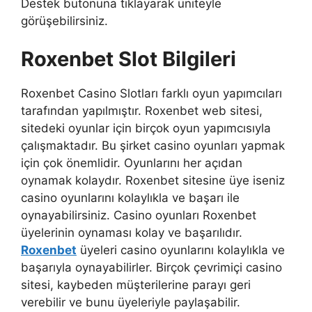
Destek butonuna tıklayarak üniteyle
görüşebilirsiniz.
Roxenbet Slot Bilgileri
Roxenbet Casino Slotları farklı oyun yapımcıları
tarafından yapılmıştır. Roxenbet web sitesi,
sitedeki oyunlar için birçok oyun yapımcısıyla
çalışmaktadır. Bu şirket casino oyunları yapmak
için çok önemlidir. Oyunlarını her açıdan
oynamak kolaydır. Roxenbet sitesine üye iseniz
casino oyunlarını kolaylıkla ve başarı ile
oynayabilirsiniz. Casino oyunları Roxenbet
üyelerinin oynaması kolay ve başarılıdır.
Roxenbet
üyeleri casino oyunlarını kolaylıkla ve
başarıyla oynayabilirler. Birçok çevrimiçi casino
sitesi, kaybeden müşterilerine parayı geri
verebilir ve bunu üyeleriyle paylaşabilir.