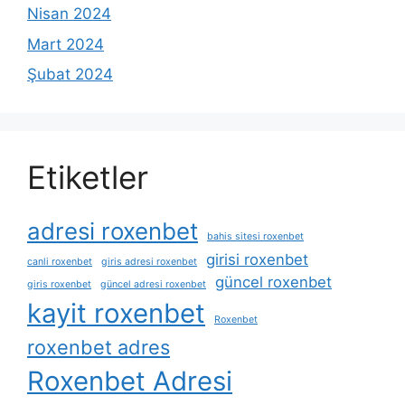
Nisan 2024
Mart 2024
Şubat 2024
Etiketler
adresi roxenbet
bahis sitesi roxenbet
girisi roxenbet
canli roxenbet
giris adresi roxenbet
güncel roxenbet
giris roxenbet
güncel adresi roxenbet
kayit roxenbet
Roxenbet
roxenbet adres
Roxenbet Adresi