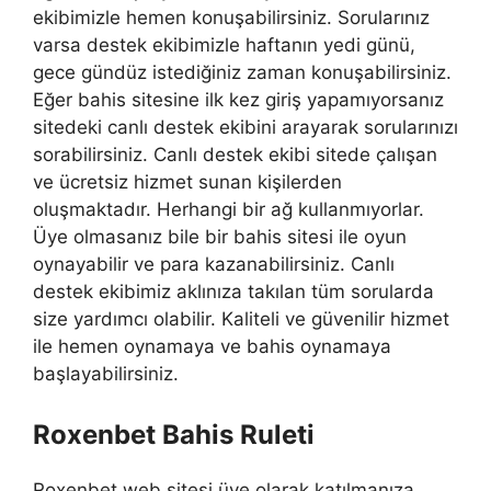
ekibimizle hemen konuşabilirsiniz. Sorularınız
varsa destek ekibimizle haftanın yedi günü,
gece gündüz istediğiniz zaman konuşabilirsiniz.
Eğer bahis sitesine ilk kez giriş yapamıyorsanız
sitedeki canlı destek ekibini arayarak sorularınızı
sorabilirsiniz. Canlı destek ekibi sitede çalışan
ve ücretsiz hizmet sunan kişilerden
oluşmaktadır. Herhangi bir ağ kullanmıyorlar.
Üye olmasanız bile bir bahis sitesi ile oyun
oynayabilir ve para kazanabilirsiniz. Canlı
destek ekibimiz aklınıza takılan tüm sorularda
size yardımcı olabilir. Kaliteli ve güvenilir hizmet
ile hemen oynamaya ve bahis oynamaya
başlayabilirsiniz.
Roxenbet Bahis Ruleti
Roxenbet web sitesi üye olarak katılmanıza,