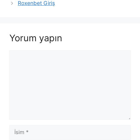
Roxenbet Giriş
Yorum yapın
Yorum
İsim