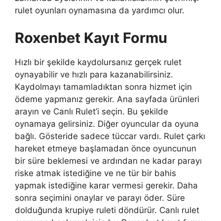
rulet oyunları oynamasına da yardımcı olur.
Roxenbet Kayıt Formu
Hızlı bir şekilde kaydolursanız gerçek rulet
oynayabilir ve hızlı para kazanabilirsiniz.
Kaydolmayı tamamladıktan sonra hizmet için
ödeme yapmanız gerekir. Ana sayfada ürünleri
arayın ve Canlı Rulet’i seçin. Bu şekilde
oynamaya gelirsiniz. Diğer oyuncular da oyuna
bağlı. Gösteride sadece tüccar vardı. Rulet çarkı
hareket etmeye başlamadan önce oyuncunun
bir süre beklemesi ve ardından ne kadar parayı
riske atmak istediğine ve ne tür bir bahis
yapmak istediğine karar vermesi gerekir. Daha
sonra seçimini onaylar ve parayı öder. Süre
dolduğunda krupiye ruleti döndürür. Canlı rulet