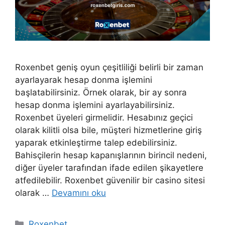
Roxenbet geniş oyun çeşitliliği belirli bir zaman
ayarlayarak hesap donma işlemini
başlatabilirsiniz. Örnek olarak, bir ay sonra
hesap donma işlemini ayarlayabilirsiniz.
Roxenbet üyeleri girmelidir. Hesabınız geçici
olarak kilitli olsa bile, müşteri hizmetlerine giriş
yaparak etkinleştirme talep edebilirsiniz.
Bahisçilerin hesap kapanışlarının birincil nedeni,
diğer üyeler tarafından ifade edilen şikayetlere
atfedilebilir. Roxenbet güvenilir bir casino sitesi
olarak …
Devamını oku
Kategoriler
Roxenbet