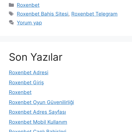
Kategoriler
Roxenbet
Etiketler
Roxenbet Bahis Sitesi
,
Roxenbet Telegram
Yorum yap
Son Yazılar
Roxenbet Adresi
Roxenbet Giriş
Roxenbet
Roxenbet Oyun Güvenilirliği
Roxenbet Adres Sayfası
Roxenbet Mobil Kullanım
Roxenbet Canlı Bahisleri