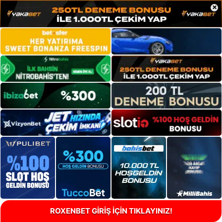
×
ROXENBET GİRİŞ İÇİN TIKLAYINIZ!