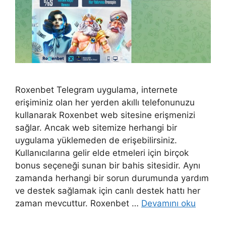
Roxenbet Telegram uygulama, internete
erişiminiz olan her yerden akıllı telefonunuzu
kullanarak Roxenbet web sitesine erişmenizi
sağlar. Ancak web sitemize herhangi bir
uygulama yüklemeden de erişebilirsiniz.
Kullanıcılarına gelir elde etmeleri için birçok
bonus seçeneği sunan bir bahis sitesidir. Aynı
zamanda herhangi bir sorun durumunda yardım
ve destek sağlamak için canlı destek hattı her
zaman mevcuttur. Roxenbet …
Devamını oku