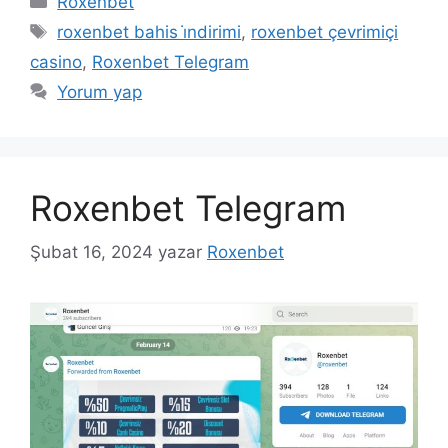
Roxenbet
Etiketler
roxenbet bahis i̇ndirimi
,
roxenbet çevrimiçi
casino
,
Roxenbet Telegram
Yorum yap
Roxenbet Telegram
Şubat 16, 2024
yazar
Roxenbet