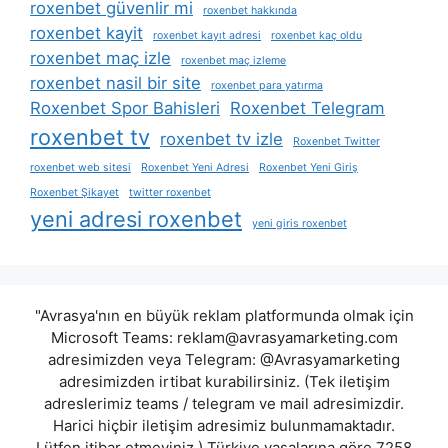
roxenbet güvenlir mi
roxenbet hakkında
roxenbet kayit
roxenbet kayıt adresi
roxenbet kaç oldu
roxenbet maç izle
roxenbet maç izleme
roxenbet nasil bir site
roxenbet para yatırma
Roxenbet Spor Bahisleri
Roxenbet Telegram
roxenbet tv
roxenbet tv izle
Roxenbet Twitter
roxenbet web sitesi
Roxenbet Yeni Adresi
Roxenbet Yeni Giriş
Roxenbet Şikayet
twitter roxenbet
yeni adresi roxenbet
yeni giris roxenbet
"Avrasya'nın en büyük reklam platformunda olmak için
Microsoft Teams:
reklam@avrasyamarketing.com
adresimizden veya Telegram: @Avrasyamarketing
adresimizden irtibat kurabilirsiniz. (Tek iletişim
adreslerimiz teams / telegram ve mail adresimizdir.
Harici hiçbir iletişim adresimiz bulunmamaktadır.
Lütfen itibar etmeyiniz.) Türkiye yasalarına göre 7258