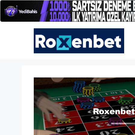
İçeriğe
atla