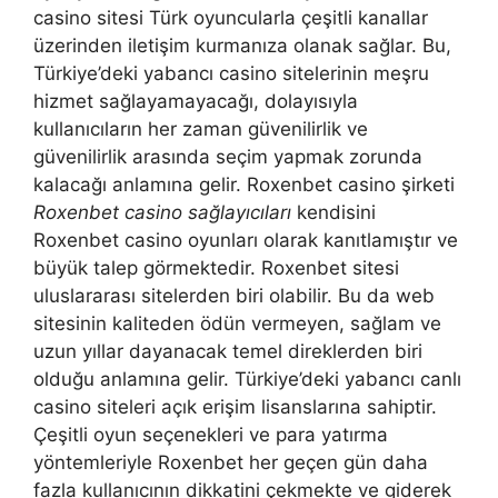
casino sitesi Türk oyuncularla çeşitli kanallar
üzerinden iletişim kurmanıza olanak sağlar. Bu,
Türkiye’deki yabancı casino sitelerinin meşru
hizmet sağlayamayacağı, dolayısıyla
kullanıcıların her zaman güvenilirlik ve
güvenilirlik arasında seçim yapmak zorunda
kalacağı anlamına gelir. Roxenbet casino şirketi
Roxenbet casino sağlayıcıları
kendisini
Roxenbet casino oyunları olarak kanıtlamıştır ve
büyük talep görmektedir. Roxenbet sitesi
uluslararası sitelerden biri olabilir. Bu da web
sitesinin kaliteden ödün vermeyen, sağlam ve
uzun yıllar dayanacak temel direklerden biri
olduğu anlamına gelir. Türkiye’deki yabancı canlı
casino siteleri açık erişim lisanslarına sahiptir.
Çeşitli oyun seçenekleri ve para yatırma
yöntemleriyle Roxenbet her geçen gün daha
fazla kullanıcının dikkatini çekmekte ve giderek