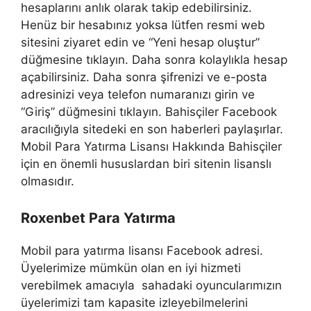
hesaplarını anlık olarak takip edebilirsiniz.
Henüz bir hesabınız yoksa lütfen resmi web
sitesini ziyaret edin ve “Yeni hesap oluştur”
düğmesine tıklayın. Daha sonra kolaylıkla hesap
açabilirsiniz. Daha sonra şifrenizi ve e-posta
adresinizi veya telefon numaranızı girin ve
“Giriş” düğmesini tıklayın. Bahisçiler Facebook
aracılığıyla sitedeki en son haberleri paylaşırlar.
Mobil Para Yatırma Lisansı Hakkında Bahisçiler
için en önemli hususlardan biri sitenin lisanslı
olmasıdır.
Roxenbet Para Yatırma
Mobil para yatırma lisansı Facebook adresi.
Üyelerimize mümkün olan en iyi hizmeti
verebilmek amacıyla sahadaki oyuncularımızın
üyelerimizi tam kapasite izleyebilmelerini