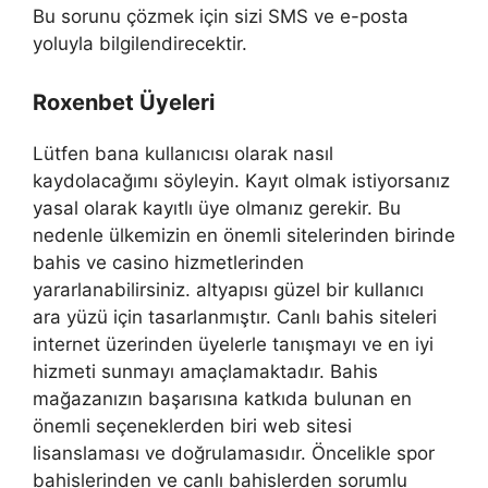
Bu sorunu çözmek için sizi SMS ve e-posta
yoluyla bilgilendirecektir.
Roxenbet Üyeleri
Lütfen bana kullanıcısı olarak nasıl
kaydolacağımı söyleyin. Kayıt olmak istiyorsanız
yasal olarak kayıtlı üye olmanız gerekir. Bu
nedenle ülkemizin en önemli sitelerinden birinde
bahis ve casino hizmetlerinden
yararlanabilirsiniz. altyapısı güzel bir kullanıcı
ara yüzü için tasarlanmıştır. Canlı bahis siteleri
internet üzerinden üyelerle tanışmayı ve en iyi
hizmeti sunmayı amaçlamaktadır. Bahis
mağazanızın başarısına katkıda bulunan en
önemli seçeneklerden biri web sitesi
lisanslaması ve doğrulamasıdır. Öncelikle spor
bahislerinden ve canlı bahislerden sorumlu