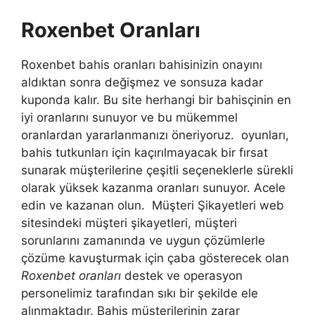
Roxenbet Oranları
Roxenbet bahis oranları bahisinizin onayını
aldıktan sonra değişmez ve sonsuza kadar
kuponda kalır. Bu site herhangi bir bahisçinin en
iyi oranlarını sunuyor ve bu mükemmel
oranlardan yararlanmanızı öneriyoruz. oyunları,
bahis tutkunları için kaçırılmayacak bir fırsat
sunarak müşterilerine çeşitli seçeneklerle sürekli
olarak yüksek kazanma oranları sunuyor. Acele
edin ve kazanan olun. Müşteri Şikayetleri web
sitesindeki müşteri şikayetleri, müşteri
sorunlarını zamanında ve uygun çözümlerle
çözüme kavuşturmak için çaba gösterecek olan
Roxenbet oranları
destek ve operasyon
personelimiz tarafından sıkı bir şekilde ele
alınmaktadır. Bahis müşterilerinin zarar