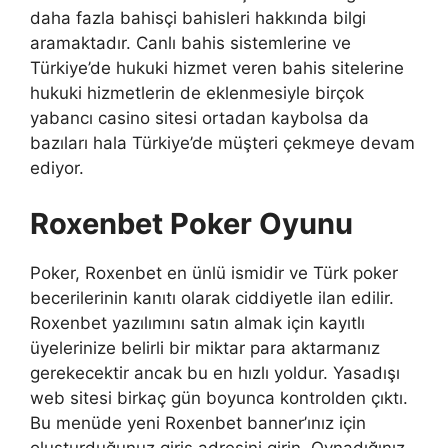
daha fazla bahisçi bahisleri hakkında bilgi
aramaktadır. Canlı bahis sistemlerine ve
Türkiye’de hukuki hizmet veren bahis sitelerine
hukuki hizmetlerin de eklenmesiyle birçok
yabancı casino sitesi ortadan kaybolsa da
bazıları hala Türkiye’de müşteri çekmeye devam
ediyor.
Roxenbet Poker Oyunu
Poker, Roxenbet en ünlü ismidir ve Türk poker
becerilerinin kanıtı olarak ciddiyetle ilan edilir.
Roxenbet yazılımını satın almak için kayıtlı
üyelerinize belirli bir miktar para aktarmanız
gerekecektir ancak bu en hızlı yoldur. Yasadışı
web sitesi birkaç gün boyunca kontrolden çıktı.
Bu menüde yeni Roxenbet banner’ınız için
oluşturduğunuz giriş adresini girin. Oynadığınız