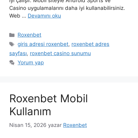
iyi çalışır. Mobil siteyle Android Sports ve
Casino uygulamalarını daha iyi kullanabilirsiniz.
Web …
Devamını oku
Kategoriler
Roxenbet
Etiketler
giris adresi roxenbet
,
roxenbet adres
sayfası
,
roxenbet casino sunumu
Yorum yap
Roxenbet Mobil
Kullanım
Nisan 15, 2026
yazar
Roxenbet