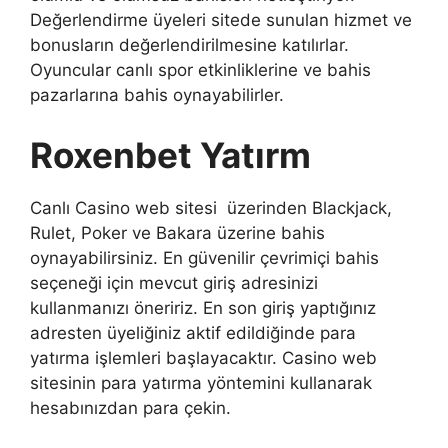
Değerlendirme üyeleri sitede sunulan hizmet ve
bonusların değerlendirilmesine katılırlar.
Oyuncular canlı spor etkinliklerine ve bahis
pazarlarına bahis oynayabilirler.
Roxenbet Yatırm
Canlı Casino web sitesi üzerinden Blackjack,
Rulet, Poker ve Bakara üzerine bahis
oynayabilirsiniz. En güvenilir çevrimiçi bahis
seçeneği için mevcut giriş adresinizi
kullanmanızı öneririz. En son giriş yaptığınız
adresten üyeliğiniz aktif edildiğinde para
yatırma işlemleri başlayacaktır. Casino web
sitesinin para yatırma yöntemini kullanarak
hesabınızdan para çekin.