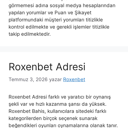
görmemesi adına sosyal medya hesaplarından
yapılan yorumlar ve Puan ve Şikayet
platformundaki müşteri yorumları titizlikle
kontrol edilmekte ve gerekli işlemler titizlikle
takip edilmektedir.
Roxenbet Adresi
Temmuz 3, 2026
yazar
Roxenbet
Roxenbet Adresi farklı ve yaratıcı bir oynanış
şekli var ve hızlı kazanma şansı da yüksek.
Roxenbet Bahis, kullanıcılara sitedeki farklı
kategorilerden birçok seçenek sunarak
beğendikleri oyunları oynamalarına olanak tanır.