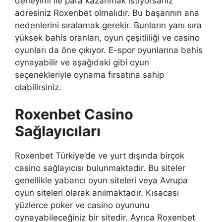
deneyimi ile para kazanmak istiyorsanız
adresiniz Roxenbet olmalıdır. Bu başarının ana
nedenlerini sıralamak gerekir. Bunların yanı sıra
yüksek bahis oranları, oyun çeşitliliği ve casino
oyunları da öne çıkıyor. E-spor oyunlarına bahis
oynayabilir ve aşağıdaki gibi oyun
seçenekleriyle oynama fırsatına sahip
olabilirsiniz.
Roxenbet Casino
Sağlayıcıları
Roxenbet Türkiye’de ve yurt dışında birçok
casino sağlayıcısı bulunmaktadır. Bu siteler
genellikle yabancı oyun siteleri veya Avrupa
oyun siteleri olarak anılmaktadır. Kısacası
yüzlerce poker ve casino oyununu
oynayabileceğiniz bir sitedir. Ayrıca Roxenbet