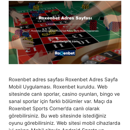
Roxenbet adres sayfası Roxenbet Adres Sayfa
Mobil Uygulaması. Roxenbet kuruldu. Web
sitesinde canlı sporlar, casino oyunları, bingo ve
sanal sporlar için farklı bölümler var. Maçı da
Roxenbet Sports Corner’da canlı olarak
görebilirsiniz. Bu web sitesinde istediğiniz
oyunu görebilirsiniz. Web sitesi mobil cihazlarda