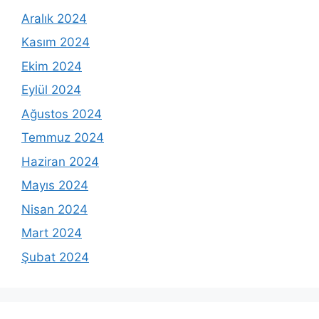
Aralık 2024
Kasım 2024
Ekim 2024
Eylül 2024
Ağustos 2024
Temmuz 2024
Haziran 2024
Mayıs 2024
Nisan 2024
Mart 2024
Şubat 2024