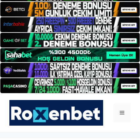
İçeriğe
atla
Menü