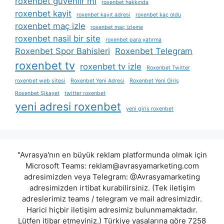
roxenbet güvenlir mi
roxenbet hakkında
roxenbet kayit
roxenbet kayıt adresi
roxenbet kaç oldu
roxenbet maç izle
roxenbet maç izleme
roxenbet nasil bir site
roxenbet para yatırma
Roxenbet Spor Bahisleri
Roxenbet Telegram
roxenbet tv
roxenbet tv izle
Roxenbet Twitter
roxenbet web sitesi
Roxenbet Yeni Adresi
Roxenbet Yeni Giriş
Roxenbet Şikayet
twitter roxenbet
yeni adresi roxenbet
yeni giris roxenbet
"Avrasya'nın en büyük reklam platformunda olmak için
Microsoft Teams:
reklam@avrasyamarketing.com
adresimizden veya Telegram: @Avrasyamarketing
adresimizden irtibat kurabilirsiniz. (Tek iletişim
adreslerimiz teams / telegram ve mail adresimizdir.
Harici hiçbir iletişim adresimiz bulunmamaktadır.
Lütfen itibar etmeyiniz.) Türkiye yasalarına göre 7258