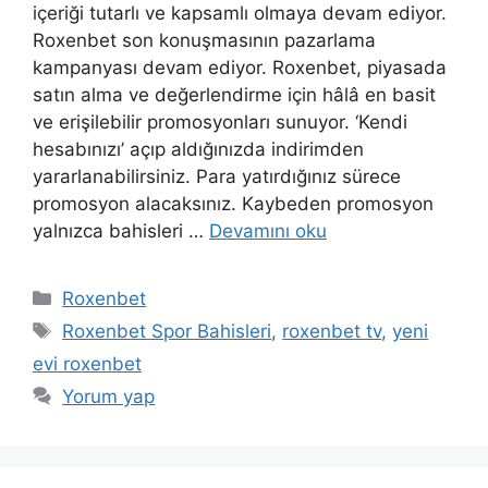
içeriği tutarlı ve kapsamlı olmaya devam ediyor.
Roxenbet son konuşmasının pazarlama
kampanyası devam ediyor. Roxenbet, piyasada
satın alma ve değerlendirme için hâlâ en basit
ve erişilebilir promosyonları sunuyor. ‘Kendi
hesabınızı’ açıp aldığınızda indirimden
yararlanabilirsiniz. Para yatırdığınız sürece
promosyon alacaksınız. Kaybeden promosyon
yalnızca bahisleri …
Devamını oku
Kategoriler
Roxenbet
Etiketler
Roxenbet Spor Bahisleri
,
roxenbet tv
,
yeni
evi roxenbet
Yorum yap