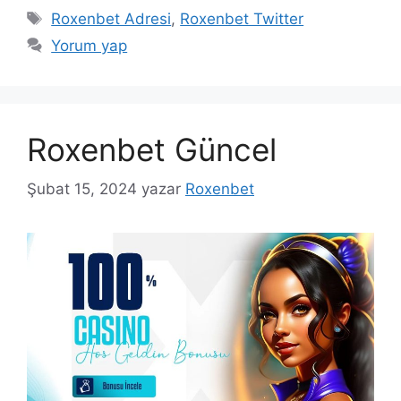
Etiketler
Roxenbet Adresi
,
Roxenbet Twitter
Yorum yap
Roxenbet Güncel
Şubat 15, 2024
yazar
Roxenbet