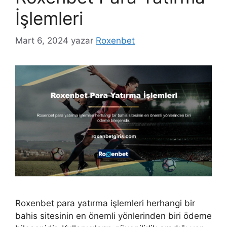
İşlemleri
Mart 6, 2024
yazar
Roxenbet
Roxenbet para yatırma işlemleri herhangi bir
bahis sitesinin en önemli yönlerinden biri ödeme