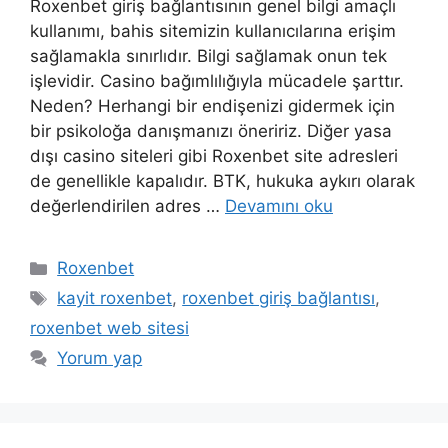
Roxenbet giriş bağlantısının genel bilgi amaçlı
kullanımı, bahis sitemizin kullanıcılarına erişim
sağlamakla sınırlıdır. Bilgi sağlamak onun tek
işlevidir. Casino bağımlılığıyla mücadele şarttır.
Neden? Herhangi bir endişenizi gidermek için
bir psikoloğa danışmanızı öneririz. Diğer yasa
dışı casino siteleri gibi Roxenbet site adresleri
de genellikle kapalıdır. BTK, hukuka aykırı olarak
değerlendirilen adres …
Devamını oku
Kategoriler
Roxenbet
Etiketler
kayit roxenbet
,
roxenbet giriş bağlantısı
,
roxenbet web sitesi
Yorum yap