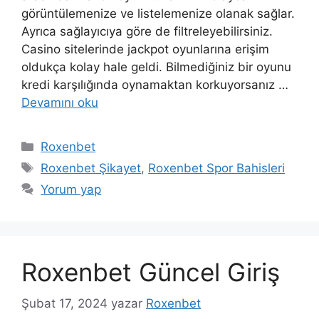
görüntülemenize ve listelemenize olanak sağlar.
Ayrıca sağlayıcıya göre de filtreleyebilirsiniz.
Casino sitelerinde jackpot oyunlarına erişim
oldukça kolay hale geldi. Bilmediğiniz bir oyunu
kredi karşılığında oynamaktan korkuyorsanız …
Devamını oku
Kategoriler
Roxenbet
Etiketler
Roxenbet Şikayet
,
Roxenbet Spor Bahisleri
Yorum yap
Roxenbet Güncel Giriş
Şubat 17, 2024
yazar
Roxenbet