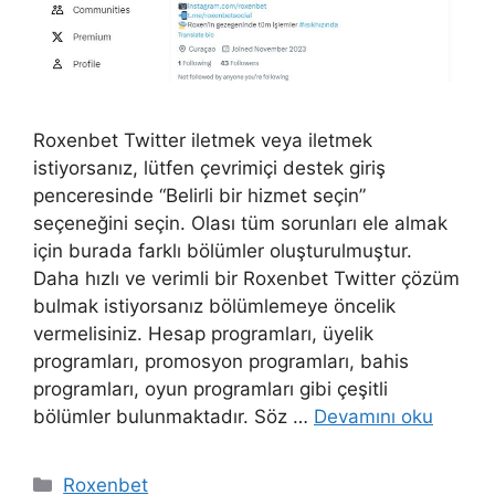
Roxenbet Twitter iletmek veya iletmek
istiyorsanız, lütfen çevrimiçi destek giriş
penceresinde “Belirli bir hizmet seçin”
seçeneğini seçin. Olası tüm sorunları ele almak
için burada farklı bölümler oluşturulmuştur.
Daha hızlı ve verimli bir Roxenbet Twitter çözüm
bulmak istiyorsanız bölümlemeye öncelik
vermelisiniz. Hesap programları, üyelik
programları, promosyon programları, bahis
programları, oyun programları gibi çeşitli
bölümler bulunmaktadır. Söz …
Devamını oku
Kategoriler
Roxenbet