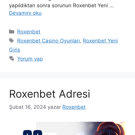
yapıldıktan sonra sorunun Roxenbet Yeni …
Devamını oku
Kategoriler
Roxenbet
Etiketler
Roxenbet Casino Oyunları
,
Roxenbet Yeni
Giriş
Yorum yap
Roxenbet Adresi
Şubat 16, 2024
yazar
Roxenbet