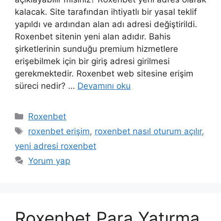
kalacak. Site tarafından ihtiyatlı bir yasal teklif
yapıldı ve ardından alan adı adresi değiştirildi.
Roxenbet sitenin yeni alan adıdır. Bahis
şirketlerinin sunduğu premium hizmetlere
erişebilmek için bir giriş adresi girilmesi
gerekmektedir. Roxenbet web sitesine erişim
süreci nedir? …
Devamını oku
Kategoriler
Roxenbet
Etiketler
roxenbet erişim
,
roxenbet nasıl oturum açılır
,
yeni adresi roxenbet
Yorum yap
Roxenbet Para Yatırma