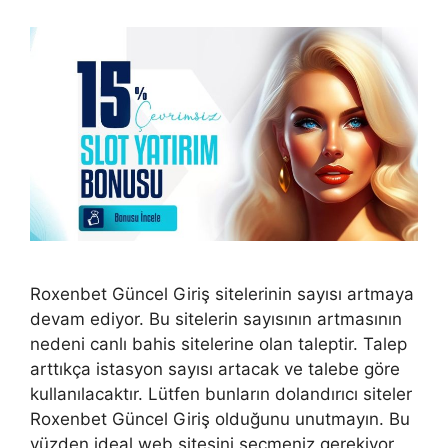
Roxenbet Güncel Giriş sitelerinin sayısı artmaya
devam ediyor. Bu sitelerin sayısının artmasının
nedeni canlı bahis sitelerine olan taleptir. Talep
arttıkça istasyon sayısı artacak ve talebe göre
kullanılacaktır. Lütfen bunların dolandırıcı siteler
Roxenbet Güncel Giriş olduğunu unutmayın. Bu
yüzden ideal web sitesini seçmeniz gerekiyor.