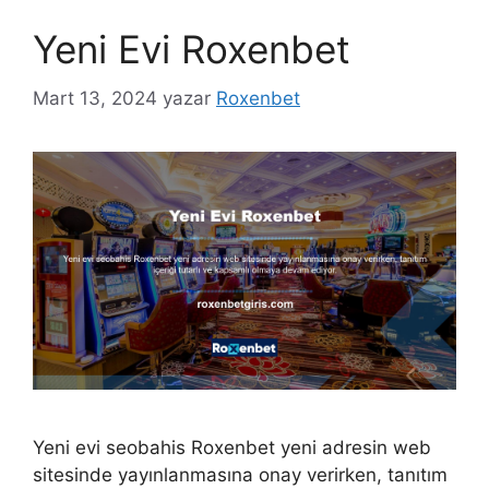
Yeni Evi Roxenbet
Mart 13, 2024
yazar
Roxenbet
Yeni evi seobahis Roxenbet yeni adresin web
sitesinde yayınlanmasına onay verirken, tanıtım