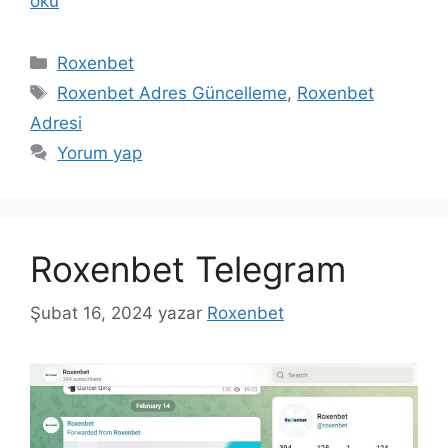
oku
Kategoriler
Roxenbet
Etiketler
Roxenbet Adres Güncelleme
,
Roxenbet
Adresi
Yorum yap
Roxenbet Telegram
Şubat 16, 2024
yazar
Roxenbet