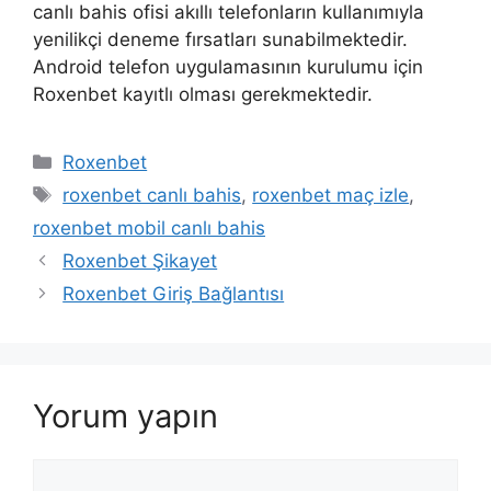
canlı bahis ofisi akıllı telefonların kullanımıyla
yenilikçi deneme fırsatları sunabilmektedir.
Android telefon uygulamasının kurulumu için
Roxenbet kayıtlı olması gerekmektedir.
Kategoriler
Roxenbet
Etiketler
roxenbet canlı bahis
,
roxenbet maç izle
,
roxenbet mobil canlı bahis
Roxenbet Şikayet
Roxenbet Giriş Bağlantısı
Yorum yapın
Yorum