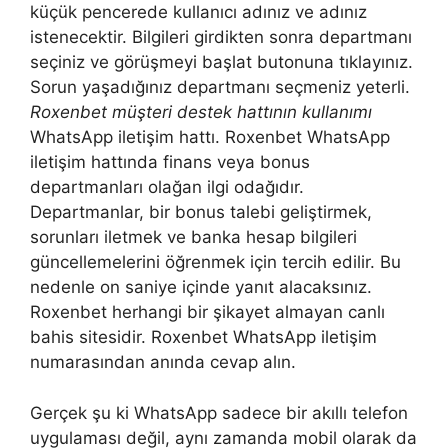
küçük pencerede kullanıcı adınız ve adınız
istenecektir. Bilgileri girdikten sonra departmanı
seçiniz ve görüşmeyi başlat butonuna tıklayınız.
Sorun yaşadığınız departmanı seçmeniz yeterli.
Roxenbet müşteri destek hattının kullanımı
WhatsApp iletişim hattı. Roxenbet WhatsApp
iletişim hattında finans veya bonus
departmanları olağan ilgi odağıdır.
Departmanlar, bir bonus talebi geliştirmek,
sorunları iletmek ve banka hesap bilgileri
güncellemelerini öğrenmek için tercih edilir. Bu
nedenle on saniye içinde yanıt alacaksınız.
Roxenbet herhangi bir şikayet almayan canlı
bahis sitesidir. Roxenbet WhatsApp iletişim
numarasından anında cevap alın.
Gerçek şu ki WhatsApp sadece bir akıllı telefon
uygulaması değil, aynı zamanda mobil olarak da