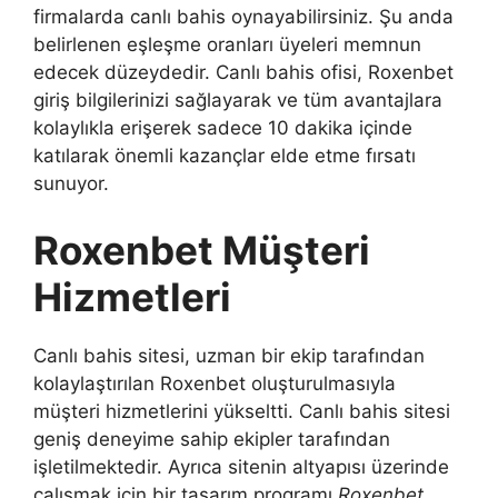
firmalarda canlı bahis oynayabilirsiniz. Şu anda
belirlenen eşleşme oranları üyeleri memnun
edecek düzeydedir. Canlı bahis ofisi, Roxenbet
giriş bilgilerinizi sağlayarak ve tüm avantajlara
kolaylıkla erişerek sadece 10 dakika içinde
katılarak önemli kazançlar elde etme fırsatı
sunuyor.
Roxenbet Müşteri
Hizmetleri
Canlı bahis sitesi, uzman bir ekip tarafından
kolaylaştırılan Roxenbet oluşturulmasıyla
müşteri hizmetlerini yükseltti. Canlı bahis sitesi
geniş deneyime sahip ekipler tarafından
işletilmektedir. Ayrıca sitenin altyapısı üzerinde
çalışmak için bir tasarım programı
Roxenbet