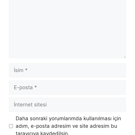
İsim
E-
posta
İnternet
sitesi
Daha sonraki yorumlarımda kullanılması için
adım, e-posta adresim ve site adresim bu
tarayıcıya kaydedilsin.