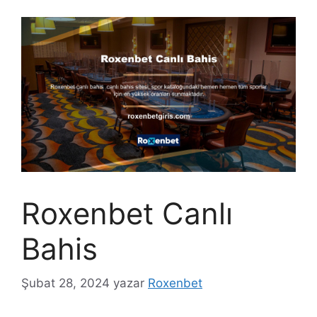
Roxenbet Canlı
Bahis
Şubat 28, 2024
yazar
Roxenbet