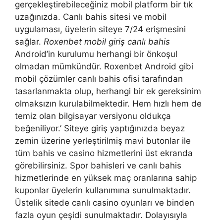
gerçekleştirebileceğiniz mobil platform bir tık
uzağınızda. Canlı bahis sitesi ve mobil
uygulaması, üyelerin siteye 7/24 erişmesini
sağlar.
Roxenbet mobil giriş canlı bahis
Android’in kurulumu herhangi bir önkoşul
olmadan mümkündür. Roxenbet Android gibi
mobil çözümler canlı bahis ofisi tarafından
tasarlanmakta olup, herhangi bir ek gereksinim
olmaksızın kurulabilmektedir. Hem hızlı hem de
temiz olan bilgisayar versiyonu oldukça
beğeniliyor.’ Siteye giriş yaptığınızda beyaz
zemin üzerine yerleştirilmiş mavi butonlar ile
tüm bahis ve casino hizmetlerini üst ekranda
görebilirsiniz. Spor bahisleri ve canlı bahis
hizmetlerinde en yüksek maç oranlarına sahip
kuponlar üyelerin kullanımına sunulmaktadır.
Üstelik sitede canlı casino oyunları ve binden
fazla oyun çeşidi sunulmaktadır. Dolayısıyla