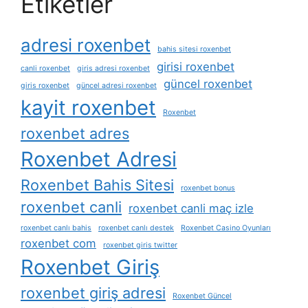
Etiketler
adresi roxenbet
bahis sitesi roxenbet
girisi roxenbet
canli roxenbet
giris adresi roxenbet
güncel roxenbet
giris roxenbet
güncel adresi roxenbet
kayit roxenbet
Roxenbet
roxenbet adres
Roxenbet Adresi
Roxenbet Bahis Sitesi
roxenbet bonus
roxenbet canli
roxenbet canli maç izle
roxenbet canlı bahis
roxenbet canlı destek
Roxenbet Casino Oyunları
roxenbet com
roxenbet giris twitter
Roxenbet Giriş
roxenbet giriş adresi
Roxenbet Güncel