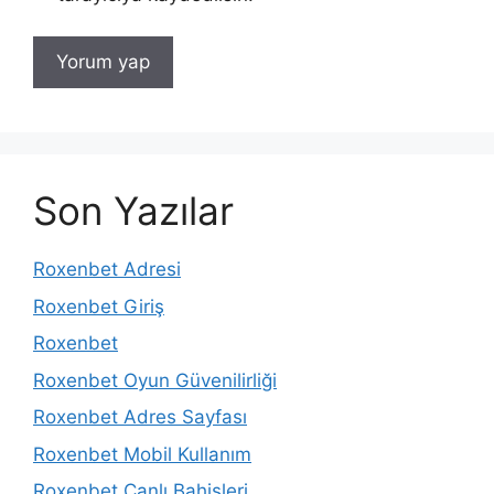
Son Yazılar
Roxenbet Adresi
Roxenbet Giriş
Roxenbet
Roxenbet Oyun Güvenilirliği
Roxenbet Adres Sayfası
Roxenbet Mobil Kullanım
Roxenbet Canlı Bahisleri