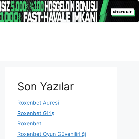
Son Yazılar
Roxenbet Adresi
Roxenbet Giriş
Roxenbet
Roxenbet Oyun Güvenilirliği