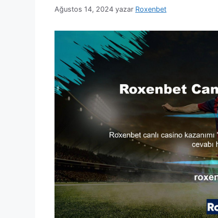
Ağustos 14, 2024
yazar
Roxenbet