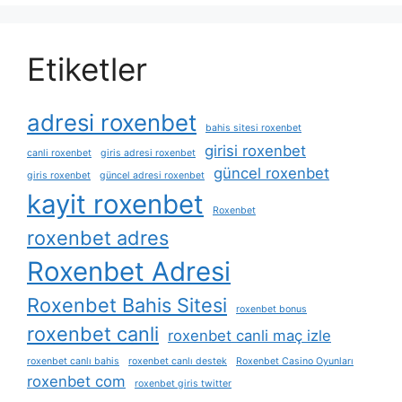
Etiketler
adresi roxenbet
bahis sitesi roxenbet
girisi roxenbet
canli roxenbet
giris adresi roxenbet
güncel roxenbet
giris roxenbet
güncel adresi roxenbet
kayit roxenbet
Roxenbet
roxenbet adres
Roxenbet Adresi
Roxenbet Bahis Sitesi
roxenbet bonus
roxenbet canli
roxenbet canli maç izle
roxenbet canlı bahis
roxenbet canlı destek
Roxenbet Casino Oyunları
roxenbet com
roxenbet giris twitter