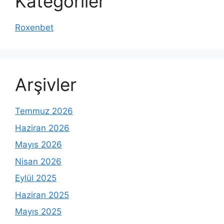
Kategoriler
Roxenbet
Arşivler
Temmuz 2026
Haziran 2026
Mayıs 2026
Nisan 2026
Eylül 2025
Haziran 2025
Mayıs 2025