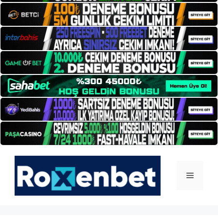
İçeriğe
atla
Menü