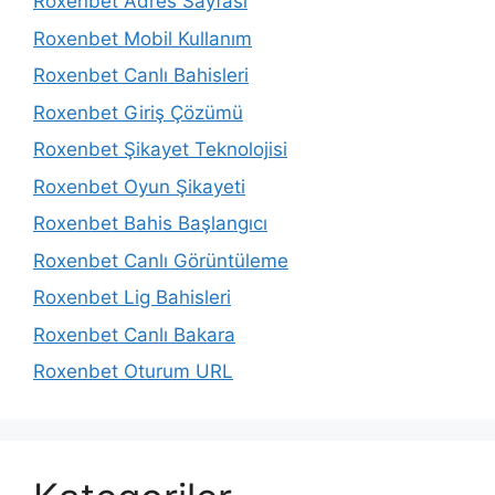
Roxenbet Adres Sayfası
Roxenbet Mobil Kullanım
Roxenbet Canlı Bahisleri
Roxenbet Giriş Çözümü
Roxenbet Şikayet Teknolojisi
Roxenbet Oyun Şikayeti
Roxenbet Bahis Başlangıcı
Roxenbet Canlı Görüntüleme
Roxenbet Lig Bahisleri
Roxenbet Canlı Bakara
Roxenbet Oturum URL