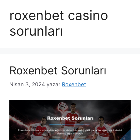
roxenbet casino
sorunları
Roxenbet Sorunları
Nisan 3, 2024
yazar
Roxenbet