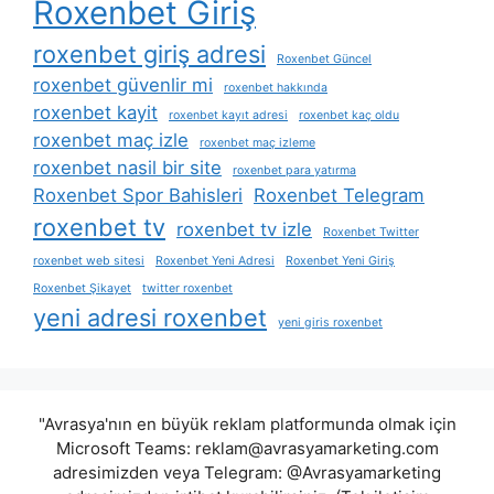
Roxenbet Giriş
roxenbet giriş adresi
Roxenbet Güncel
roxenbet güvenlir mi
roxenbet hakkında
roxenbet kayit
roxenbet kayıt adresi
roxenbet kaç oldu
roxenbet maç izle
roxenbet maç izleme
roxenbet nasil bir site
roxenbet para yatırma
Roxenbet Spor Bahisleri
Roxenbet Telegram
roxenbet tv
roxenbet tv izle
Roxenbet Twitter
roxenbet web sitesi
Roxenbet Yeni Adresi
Roxenbet Yeni Giriş
Roxenbet Şikayet
twitter roxenbet
yeni adresi roxenbet
yeni giris roxenbet
"Avrasya'nın en büyük reklam platformunda olmak için
Microsoft Teams:
reklam@avrasyamarketing.com
adresimizden veya Telegram: @Avrasyamarketing