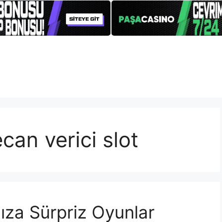
can verici slot
ıza Sürpriz Oyunlar