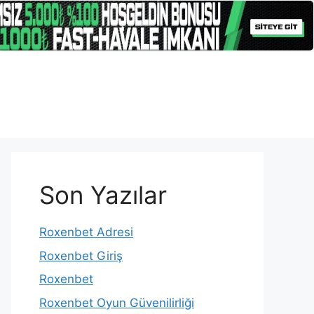
Son Yazılar
Roxenbet Adresi
Roxenbet Giriş
Roxenbet
Roxenbet Oyun Güvenilirliği