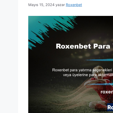
Mayıs 15, 2024
yazar
Roxenbet