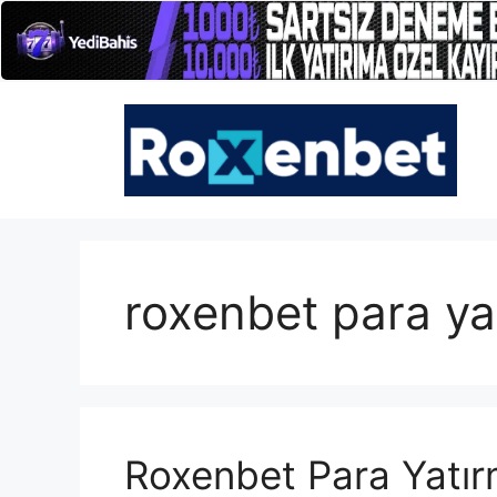
İçeriğe
atla
roxenbet para ya
Roxenbet Para Yatır