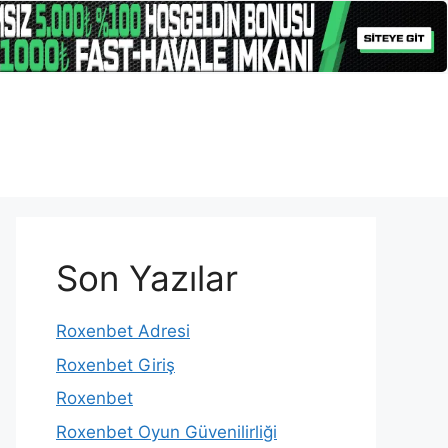
Son Yazılar
Roxenbet Adresi
Roxenbet Giriş
Roxenbet
Roxenbet Oyun Güvenilirliği