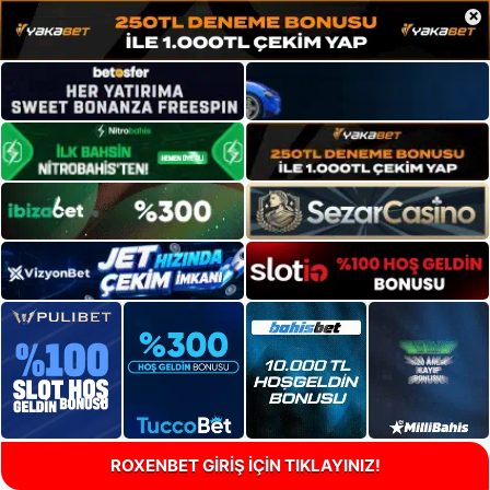
×
ROXENBET GİRİŞ İÇİN TIKLAYINIZ!