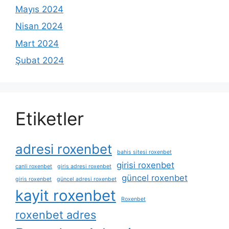
Mayıs 2024
Nisan 2024
Mart 2024
Şubat 2024
Etiketler
adresi roxenbet
bahis sitesi roxenbet
girisi roxenbet
canli roxenbet
giris adresi roxenbet
güncel roxenbet
giris roxenbet
güncel adresi roxenbet
kayit roxenbet
Roxenbet
roxenbet adres