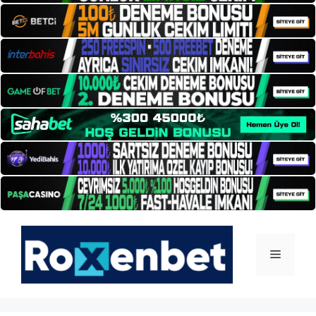
İçeriğe
atla
Menü