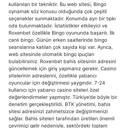
kullanılan bir tekniktir. Bu web sitesi, Bingo
oynamak söz konusu olduğunda çok çeşitli
seçenekler sunmaktadır. Konumda ayrı bir tıpkı
oda bulunmaktadır. İstatistikler etkileyici ve
Roxenbet özellikle Bingo oyununda başarılı. İlk
canlı bingo. Günün erken saatlerinde bingo
seanslarına katılan çok sayıda kişi var. Ayrıca,
web sitesinde otomatik bingo ipuçları
bulabilirsiniz. Roxenbet bahis sitesinin adresini
güncellemek için giriş yapmanız gerekir. Casino
sitelerinin adreslerini, özellikle yabancı
oyuncular için değiştirmesi yaygındır. 7-24
kullanıcı için yabancı casino siteleri özel
değerlendirmeler yapmıştır. Türkiye’de böyle bir
denetim gerçekleştirildi. BTK yönetimi, bahis
sitesi adresinizi zahmetsizce değiştirmenizi
sağlar. Bahis siteleri tarafından üretilen önemli
çevrimiçi gelir nedeniyle, sektördeki toplam