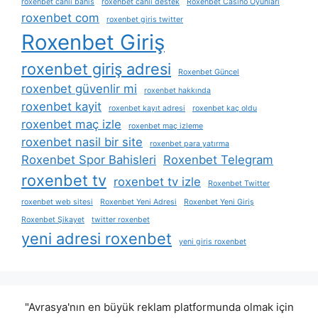
roxenbet canlı bahis
roxenbet canlı destek
Roxenbet Casino Oyunları
roxenbet com
roxenbet giris twitter
Roxenbet Giriş
roxenbet giriş adresi
Roxenbet Güncel
roxenbet güvenlir mi
roxenbet hakkında
roxenbet kayit
roxenbet kayıt adresi
roxenbet kaç oldu
roxenbet maç izle
roxenbet maç izleme
roxenbet nasil bir site
roxenbet para yatırma
Roxenbet Spor Bahisleri
Roxenbet Telegram
roxenbet tv
roxenbet tv izle
Roxenbet Twitter
roxenbet web sitesi
Roxenbet Yeni Adresi
Roxenbet Yeni Giriş
Roxenbet Şikayet
twitter roxenbet
yeni adresi roxenbet
yeni giris roxenbet
"Avrasya'nın en büyük reklam platformunda olmak için