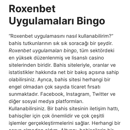
Roxenbet
Uygulamaları Bingo
“Roxenbet uygulamasını nasıl kullanabilirim?”
bahis tutkunlarının sık sık soracağı bir şeydir.
Roxenbet uygulamaları bingo
, tüm sektördeki
en yüksek düzenlenmiş ve lisanslı casino
sitelerinden biridir. Bahis siteleriyle, oranlar ve
istatistikler hakkında net bir bakış açısına sahip
olabilirsiniz. Ayrıca, bahis sitesi herhangi bir
engel olmadan çok sayıda ticaret fırsatı
sunmaktadır. Facebook, Instagram, Twitter ve
diğer sosyal medya platformları.
Kullanabilirsiniz. Bir bahis sitesinin iletişim hattı,
bahisçiler için çok önemlidir ve çok çeşitli
işlemler gerçekleştirmelerini sağlar. Herhangi bir