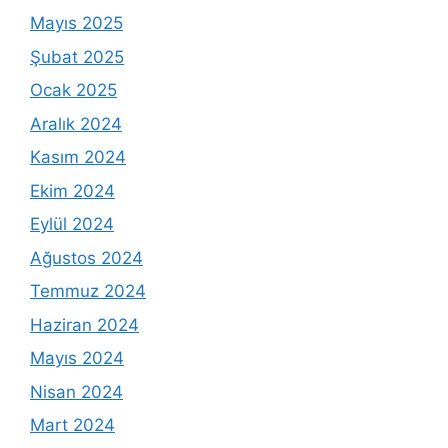
Mayıs 2025
Şubat 2025
Ocak 2025
Aralık 2024
Kasım 2024
Ekim 2024
Eylül 2024
Ağustos 2024
Temmuz 2024
Haziran 2024
Mayıs 2024
Nisan 2024
Mart 2024