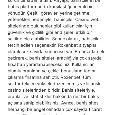
sorun olmadan aldım. Altyapı, bahisçilerin bir
bahis platformunda karşılaştığı önemli bir
yönüdür. Çeşitli görevleri yerine getirme
yetenekleri nedeniyle, bahisçiler Casino web
sitelerinde bulunanlar gibi kullanıcılar için
güvenlik ve gizlilik gibi endişeleri etkili bir
şekilde ele alabilirler. Sonuç olarak, bahisçiler
tercih edilen seçenektir. Roxenbet altyapısı
olarak çok sayıda sunucusu var. Bu fırsatları ele
geçirerek, bahis siteleri aracılığıyla çok sayıda
fırsattan yararlanabileceksiniz. Kullanıcılar
olumlu oranların ve çekici bonusların tadını
çıkarma fırsatına sahiptir. Roxenbet, tüm
sektördeki en yüksek düzenlenmiş ve lisanslı
casino sitelerinden biridir. Bahis siteleriyle,
oranlar ve istatistikler hakkında net bir bakış
açısına sahip olabilirsiniz. Ayrıca, bahis sitesi
herhangi bir engel olmadan çok sayıda ticaret