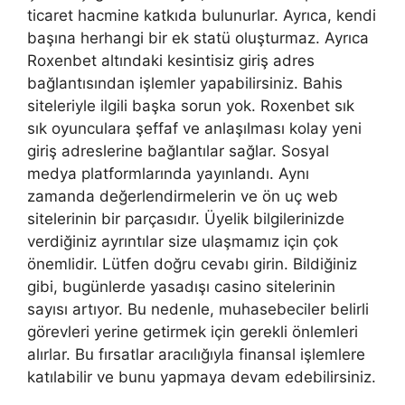
ticaret hacmine katkıda bulunurlar. Ayrıca, kendi
başına herhangi bir ek statü oluşturmaz. Ayrıca
Roxenbet altındaki kesintisiz giriş adres
bağlantısından işlemler yapabilirsiniz. Bahis
siteleriyle ilgili başka sorun yok. Roxenbet sık
sık oyunculara şeffaf ve anlaşılması kolay yeni
giriş adreslerine bağlantılar sağlar. Sosyal
medya platformlarında yayınlandı. Aynı
zamanda değerlendirmelerin ve ön uç web
sitelerinin bir parçasıdır. Üyelik bilgilerinizde
verdiğiniz ayrıntılar size ulaşmamız için çok
önemlidir. Lütfen doğru cevabı girin. Bildiğiniz
gibi, bugünlerde yasadışı casino sitelerinin
sayısı artıyor. Bu nedenle, muhasebeciler belirli
görevleri yerine getirmek için gerekli önlemleri
alırlar. Bu fırsatlar aracılığıyla finansal işlemlere
katılabilir ve bunu yapmaya devam edebilirsiniz.