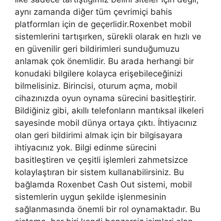
aynı zamanda diğer tüm çevrimiçi bahis
platformları için de geçerlidir.Roxenbet mobil
sistemlerini tartışırken, sürekli olarak en hızlı ve
en güvenilir geri bildirimleri sunduğumuzu
anlamak çok önemlidir. Bu arada herhangi bir
konudaki bilgilere kolayca erişebileceğinizi
bilmelisiniz. Birincisi, oturum açma, mobil
cihazınızda oyun oynama sürecini basitleştirir.
Bildiğiniz gibi, akıllı telefonların mantıksal ilkeleri
sayesinde mobil dünya ortaya çıktı. İhtiyacınız
olan geri bildirimi almak için bir bilgisayara
ihtiyacınız yok. Bilgi edinme sürecini
basitleştiren ve çeşitli işlemleri zahmetsizce
kolaylaştıran bir sistem kullanabilirsiniz. Bu
bağlamda Roxenbet Cash Out sistemi, mobil
sistemlerin uygun şekilde işlenmesinin
sağlanmasında önemli bir rol oynamaktadır. Bu