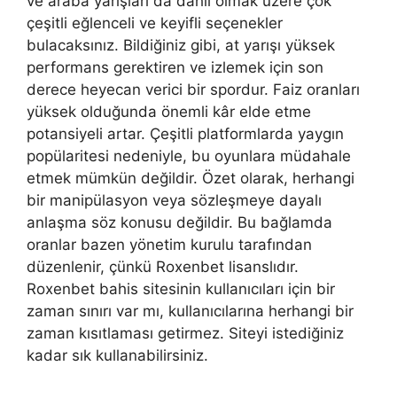
ve araba yarışları da dahil olmak üzere çok
çeşitli eğlenceli ve keyifli seçenekler
bulacaksınız. Bildiğiniz gibi, at yarışı yüksek
performans gerektiren ve izlemek için son
derece heyecan verici bir spordur. Faiz oranları
yüksek olduğunda önemli kâr elde etme
potansiyeli artar. Çeşitli platformlarda yaygın
popülaritesi nedeniyle, bu oyunlara müdahale
etmek mümkün değildir. Özet olarak, herhangi
bir manipülasyon veya sözleşmeye dayalı
anlaşma söz konusu değildir. Bu bağlamda
oranlar bazen yönetim kurulu tarafından
düzenlenir, çünkü Roxenbet lisanslıdır.
Roxenbet bahis sitesinin kullanıcıları için bir
zaman sınırı var mı, kullanıcılarına herhangi bir
zaman kısıtlaması getirmez. Siteyi istediğiniz
kadar sık ​​kullanabilirsiniz.