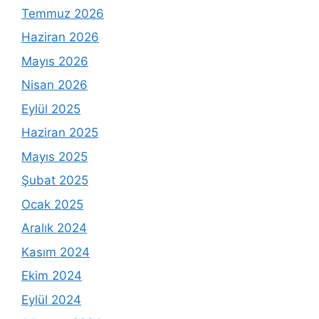
Temmuz 2026
Haziran 2026
Mayıs 2026
Nisan 2026
Eylül 2025
Haziran 2025
Mayıs 2025
Şubat 2025
Ocak 2025
Aralık 2024
Kasım 2024
Ekim 2024
Eylül 2024