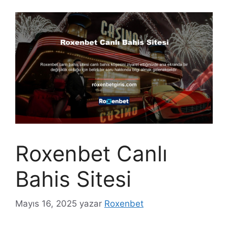
Roxenbet Canlı
Bahis Sitesi
Mayıs 16, 2025
yazar
Roxenbet