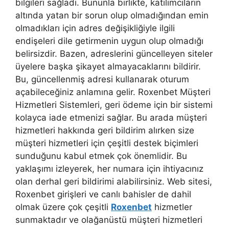
bilgileri sağladı. Bununla birlikte, katılımcıların
altında yatan bir sorun olup olmadığından emin
olmadıkları için adres değişikliğiyle ilgili
endişeleri dile getirmenin uygun olup olmadığı
belirsizdir. Bazen, adreslerini güncelleyen siteler
üyelere başka şikayet almayacaklarını bildirir.
Bu, güncellenmiş adresi kullanarak oturum
açabileceğiniz anlamına gelir. Roxenbet Müşteri
Hizmetleri Sistemleri, geri ödeme için bir sistemi
kolayca iade etmenizi sağlar. Bu arada müşteri
hizmetleri hakkında geri bildirim alırken size
müşteri hizmetleri için çeşitli destek biçimleri
sunduğunu kabul etmek çok önemlidir. Bu
yaklaşımı izleyerek, her numara için ihtiyacınız
olan derhal geri bildirimi alabilirsiniz. Web sitesi,
Roxenbet girişleri ve canlı bahisler de dahil
olmak üzere çok çeşitli
Roxenbet
hizmetler
sunmaktadır ve olağanüstü müşteri hizmetleri