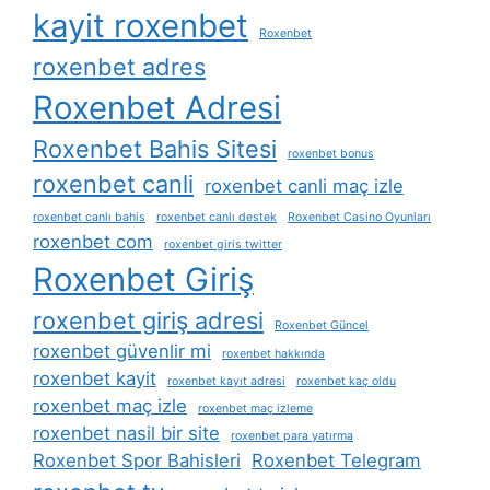
kayit roxenbet
Roxenbet
roxenbet adres
Roxenbet Adresi
Roxenbet Bahis Sitesi
roxenbet bonus
roxenbet canli
roxenbet canli maç izle
roxenbet canlı bahis
roxenbet canlı destek
Roxenbet Casino Oyunları
roxenbet com
roxenbet giris twitter
Roxenbet Giriş
roxenbet giriş adresi
Roxenbet Güncel
roxenbet güvenlir mi
roxenbet hakkında
roxenbet kayit
roxenbet kayıt adresi
roxenbet kaç oldu
roxenbet maç izle
roxenbet maç izleme
roxenbet nasil bir site
roxenbet para yatırma
Roxenbet Spor Bahisleri
Roxenbet Telegram