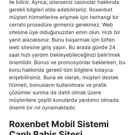
ile bilinir. Ayrıca, isterseniz casinolar hakkında
gerekli bilgileri elde edebilirsiniz. Roxenbet
müşteri hizmetlerine erişmek için herhangi bir
cerrahi prosedüre girmeniz gerekmez. Web
sitesine üye olduğunuzdan emin olun. Hızlı bir
yanıt alacaksınız. Bunu başarmak için lütfen
web sitesine giriş yapın. Bu arada günde 24
saat hızlı yardım bekleyebileceğinizi belirtmek
önemlidir. Bonus ve promosyonlar beklerken, bu
konu hakkında gerekli tüm bilgilere kolayca
erişebilirsiniz. Buna ek olarak, müşteri destek
hizmeti, bonusların kullanılması ve pratik
çözümler sunma da dahil olmak üzere
müşterilere çeşitli konularda yardımcı olmada
önemli bir rol oynamaktadır.
Roxenbet Mobil Sistemi
Canlı Bahis Sitesi