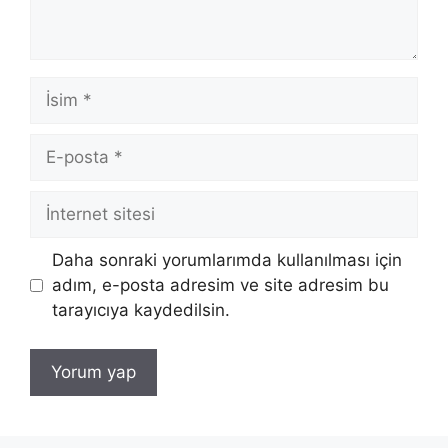
İsim
E-
posta
İnternet
sitesi
Daha sonraki yorumlarımda kullanılması için
adım, e-posta adresim ve site adresim bu
tarayıcıya kaydedilsin.