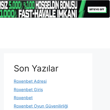
Son Yazılar
Roxenbet Adresi
Roxenbet Giriş
Roxenbet
Roxenbet Oyun Güvenilirliği