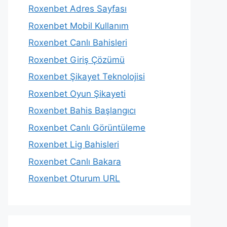
Roxenbet Adres Sayfası
Roxenbet Mobil Kullanım
Roxenbet Canlı Bahisleri
Roxenbet Giriş Çözümü
Roxenbet Şikayet Teknolojisi
Roxenbet Oyun Şikayeti
Roxenbet Bahis Başlangıcı
Roxenbet Canlı Görüntüleme
Roxenbet Lig Bahisleri
Roxenbet Canlı Bakara
Roxenbet Oturum URL