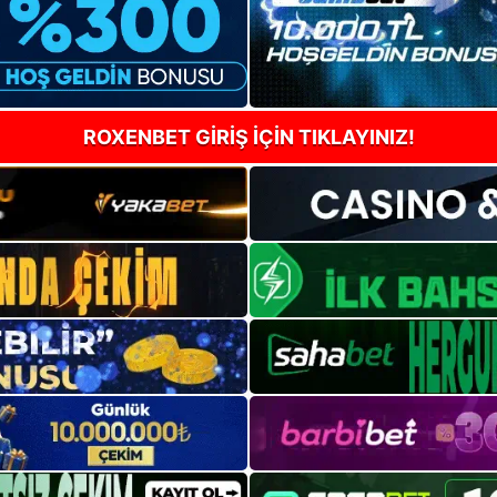
ROXENBET GİRİŞ İÇİN TIKLAYINIZ!