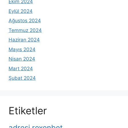
Ekim 2024
Eylül 2024
Ağustos 2024
Temmuz 2024
Haziran 2024
Mayıs 2024
Nisan 2024
Mart 2024
Şubat 2024
Etiketler
adresi roxenbet