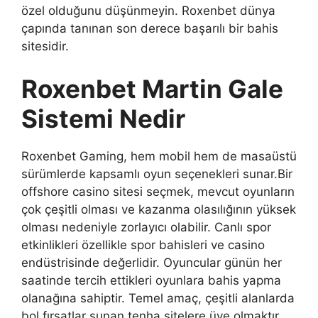
özel olduğunu düşünmeyin. Roxenbet dünya
çapında tanınan son derece başarılı bir bahis
sitesidir.
Roxenbet Martin Gale
Sistemi Nedir
Roxenbet Gaming, hem mobil hem de masaüstü
sürümlerde kapsamlı oyun seçenekleri sunar.Bir
offshore casino sitesi seçmek, mevcut oyunların
çok çeşitli olması ve kazanma olasılığının yüksek
olması nedeniyle zorlayıcı olabilir. Canlı spor
etkinlikleri özellikle spor bahisleri ve casino
endüstrisinde değerlidir. Oyuncular günün her
saatinde tercih ettikleri oyunlara bahis yapma
olanağına sahiptir. Temel amaç, çeşitli alanlarda
bol fırsatlar sunan tenha sitelere üye olmaktır.