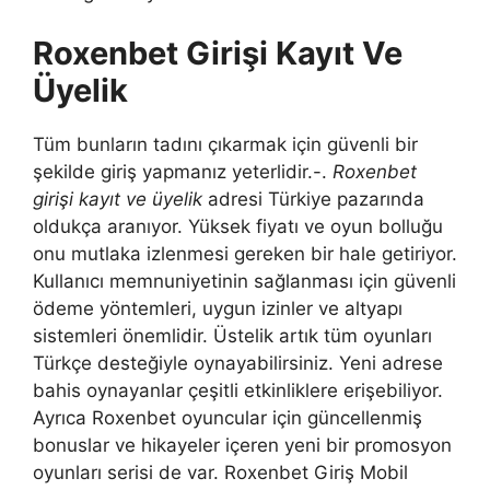
Roxenbet Girişi Kayıt Ve
Üyelik
Tüm bunların tadını çıkarmak için güvenli bir
şekilde giriş yapmanız yeterlidir.-.
Roxenbet
girişi kayıt ve üyelik
adresi Türkiye pazarında
oldukça aranıyor. Yüksek fiyatı ve oyun bolluğu
onu mutlaka izlenmesi gereken bir hale getiriyor.
Kullanıcı memnuniyetinin sağlanması için güvenli
ödeme yöntemleri, uygun izinler ve altyapı
sistemleri önemlidir. Üstelik artık tüm oyunları
Türkçe desteğiyle oynayabilirsiniz. Yeni adrese
bahis oynayanlar çeşitli etkinliklere erişebiliyor.
Ayrıca Roxenbet oyuncular için güncellenmiş
bonuslar ve hikayeler içeren yeni bir promosyon
oyunları serisi de var. Roxenbet Giriş Mobil