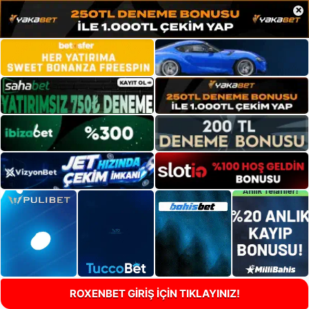
×
ROXENBET GİRİŞ İÇİN TIKLAYINIZ!