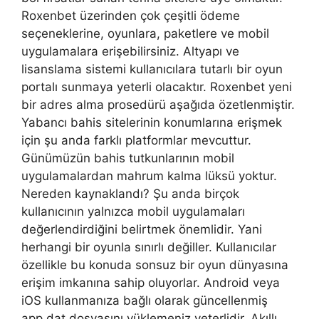
Roxenbet üzerinden çok çeşitli ödeme
seçeneklerine, oyunlara, paketlere ve mobil
uygulamalara erişebilirsiniz. Altyapı ve
lisanslama sistemi kullanıcılara tutarlı bir oyun
portalı sunmaya yeterli olacaktır. Roxenbet yeni
bir adres alma prosedürü aşağıda özetlenmiştir.
Yabancı bahis sitelerinin konumlarına erişmek
için şu anda farklı platformlar mevcuttur.
Günümüzün bahis tutkunlarının mobil
uygulamalardan mahrum kalma lüksü yoktur.
Nereden kaynaklandı? Şu anda birçok
kullanıcının yalnızca mobil uygulamaları
değerlendirdiğini belirtmek önemlidir. Yani
herhangi bir oyunla sınırlı değiller. Kullanıcılar
özellikle bu konuda sonsuz bir oyun dünyasına
erişim imkanına sahip oluyorlar. Android veya
iOS kullanmanıza bağlı olarak güncellenmiş
app.dat dosyasını yüklemeniz yeterlidir. Akıllı