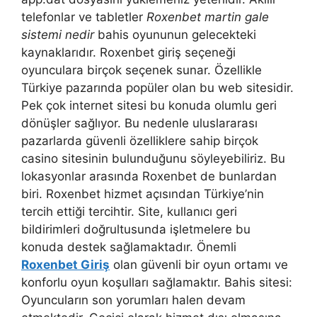
telefonlar ve tabletler
Roxenbet martin gale
sistemi nedir
bahis oyununun gelecekteki
kaynaklarıdır. Roxenbet giriş seçeneği
oyunculara birçok seçenek sunar. Özellikle
Türkiye pazarında popüler olan bu web sitesidir.
Pek çok internet sitesi bu konuda olumlu geri
dönüşler sağlıyor. Bu nedenle uluslararası
pazarlarda güvenli özelliklere sahip birçok
casino sitesinin bulunduğunu söyleyebiliriz. Bu
lokasyonlar arasında Roxenbet de bunlardan
biri. Roxenbet hizmet açısından Türkiye’nin
tercih ettiği tercihtir. Site, kullanıcı geri
bildirimleri doğrultusunda işletmelere bu
konuda destek sağlamaktadır. Önemli
Roxenbet Giriş
olan güvenli bir oyun ortamı ve
konforlu oyun koşulları sağlamaktır. Bahis sitesi:
Oyuncuların son yorumları halen devam