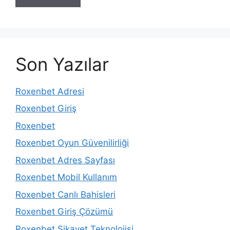
Son Yazılar
Roxenbet Adresi
Roxenbet Giriş
Roxenbet
Roxenbet Oyun Güvenilirliği
Roxenbet Adres Sayfası
Roxenbet Mobil Kullanım
Roxenbet Canlı Bahisleri
Roxenbet Giriş Çözümü
Roxenbet Şikayet Teknolojisi