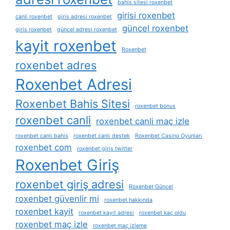
bahis sitesi roxenbet
girisi roxenbet
canli roxenbet
giris adresi roxenbet
güncel roxenbet
giris roxenbet
güncel adresi roxenbet
kayit roxenbet
Roxenbet
roxenbet adres
Roxenbet Adresi
Roxenbet Bahis Sitesi
roxenbet bonus
roxenbet canli
roxenbet canli maç izle
roxenbet canlı bahis
roxenbet canlı destek
Roxenbet Casino Oyunları
roxenbet com
roxenbet giris twitter
Roxenbet Giriş
roxenbet giriş adresi
Roxenbet Güncel
roxenbet güvenlir mi
roxenbet hakkında
roxenbet kayit
roxenbet kayıt adresi
roxenbet kaç oldu
roxenbet maç izle
roxenbet maç izleme