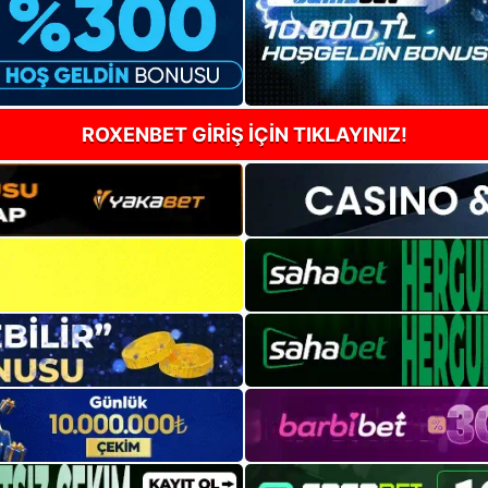
ROXENBET GİRİŞ İÇİN TIKLAYINIZ!