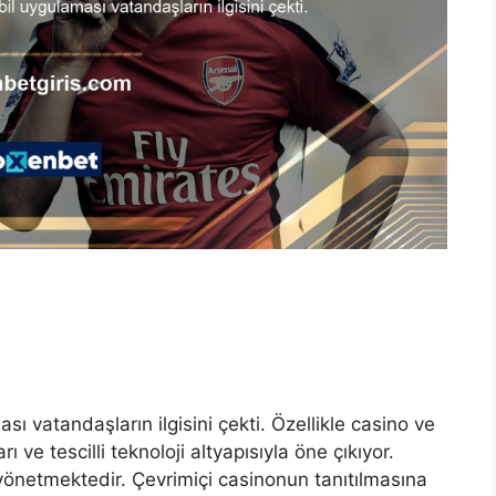
 vatandaşların ilgisini çekti. Özellikle casino ve
ı ve tescilli teknoloji altyapısıyla öne çıkıyor.
yönetmektedir. Çevrimiçi casinonun tanıtılmasına