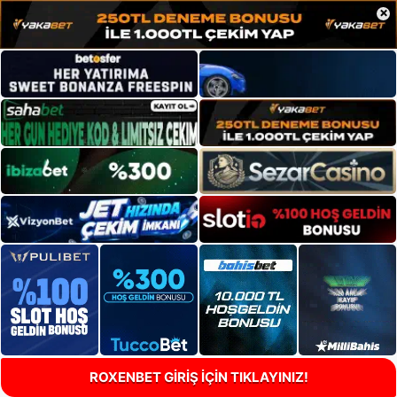
×
ROXENBET GİRİŞ İÇİN TIKLAYINIZ!