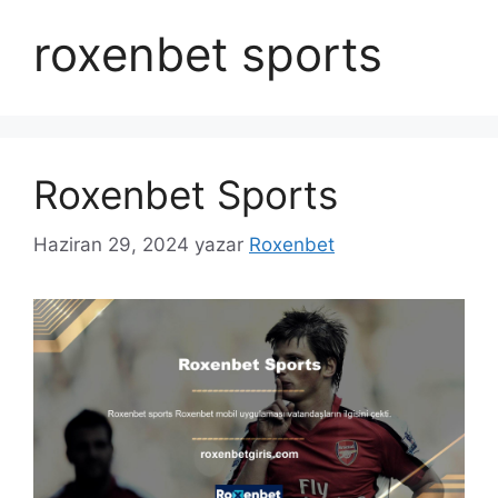
roxenbet sports
Roxenbet Sports
Haziran 29, 2024
yazar
Roxenbet