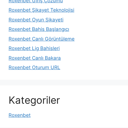
Roxenbet Giriş Çözümü
Roxenbet Şikayet Teknolojisi
Roxenbet Oyun Şikayeti
Roxenbet Bahis Başlangıcı
Roxenbet Canlı Görüntüleme
Roxenbet Lig Bahisleri
Roxenbet Canlı Bakara
Roxenbet Oturum URL
Kategoriler
Roxenbet